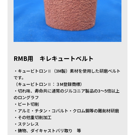
RMB用 キレキュートベルト
・キュービトロンⅡ（3M製）素材を使用した研磨ベルト
です。
（キュービトロンⅡ：３M登録商標）
・切れ味、寿命共に通常のジルコニア製品の3～5倍以上
のロングラフ
・ビート切削
・アルミ・チタン・コバルト・クロム鋼等の難削材研磨
・その他重切削加工
・ステンレス
・鋳物、ダイキャストバリ取り 等