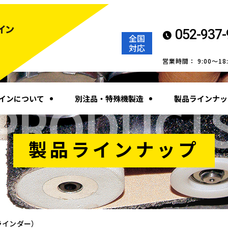
052-937-
全国
対応
営業時間： 9:00～1
インについて
別注品・特殊機製造
製品ラインナッ
PRODUCT
製品ラインナップ
ラインダー）