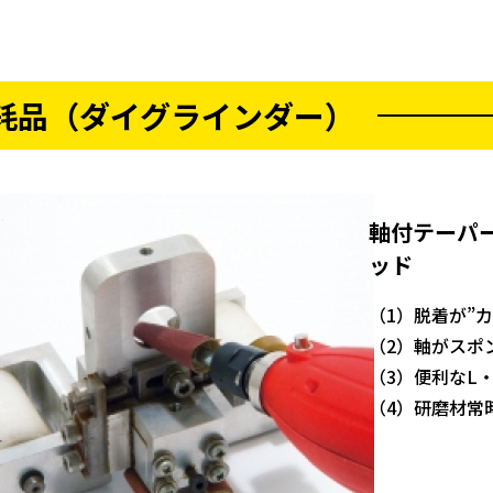
耗品（ダイグラインダー）
軸付テーパ
ッド
（1）脱着が”カ
（2）軸がスポ
（3）便利なL
（4）研磨材常時