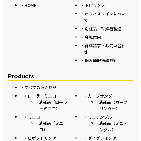
・HOME
・トピックス
・オフィスマインについ
て
・別注品・特殊機製造
・会社案内
・資料請求・お問い合わ
せ
・個人情報保護方針
Products
・すべての販売商品
・ローラーミニコ
・カーブサンダー
- 消耗品（ローラ
- 消耗品（カーブ
ーミニコ）
サンダー）
・ミニコ
・ミニアングル
- 消耗品（ミニ
- 消耗品（ミニア
コ）
ングル）
・ピボットサンダー
・ダイグラインダー