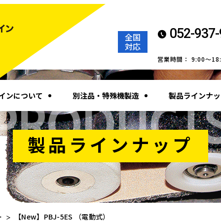
052-937-
全国
対応
営業時間： 9:00～1
インについて
別注品・特殊機製造
製品ラインナッ
PRODUCT
製品ラインナップ
ー
【New】PBJ-5ES （電動式）