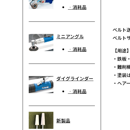
‐消耗品
ベルト
ミニアングル
ベルト
‐消耗品
【用途
・鉄板
・難削
・塗装
ダイグラインダー
・ヘア
‐消耗品
新製品