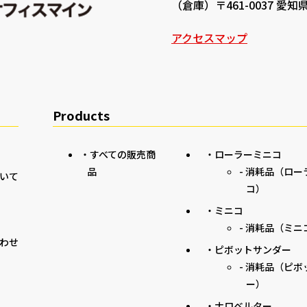
（倉庫）〒461-0037 愛
アクセスマップ
Products
・すべての販売商
・ローラーミニコ
品
- 消耗品（ロ
いて
コ）
・ミニコ
- 消耗品（ミニ
わせ
・ピボットサンダー
- 消耗品（ピ
ー）
・ナロベルター