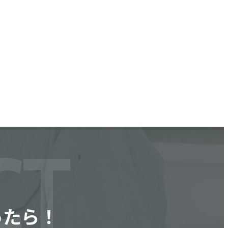
CT
ったら！