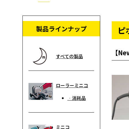
製品ラインナップ
ピ
【Ne
すべての製品
ローラーミニコ
‐消耗品
ミニコ